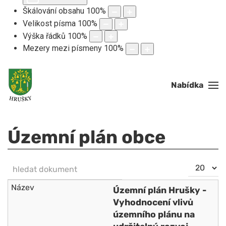
Škálování obsahu
100
%
Velikost písma
100
%
Výška řádků
100
%
Mezery mezi písmeny
100
%
Nabídka
Územní plán obce
hledat dokument
Počet
NEZVEŘEJNĚNO
zobrazení
Územní plán Hrušky -
Vyhodnocení vlivů
územního plánu na