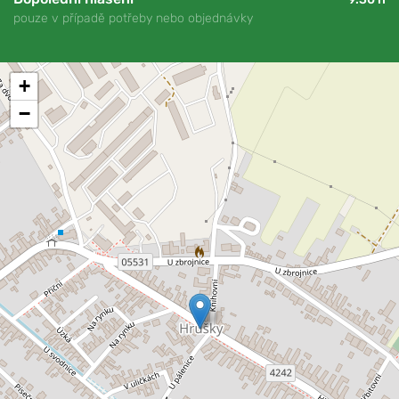
pouze v případě potřeby nebo objednávky
+
−