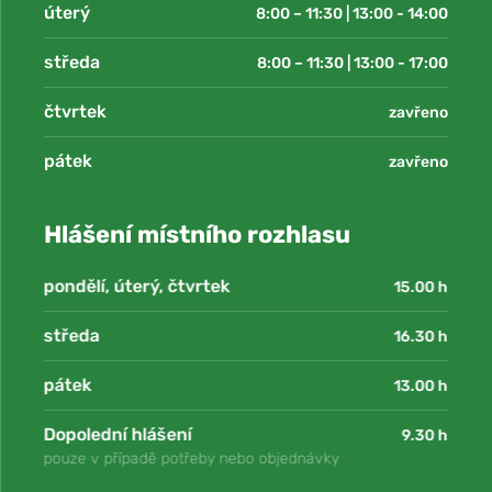
úterý
8:00 – 11:30 | 13:00 - 14:00
středa
8:00 – 11:30 | 13:00 - 17:00
čtvrtek
zavřeno
pátek
zavřeno
Hlášení místního rozhlasu
pondělí, úterý, čtvrtek
15.00 h
středa
16.30 h
pátek
13.00 h
Dopolední hlášení
9.30 h
pouze v případě potřeby nebo objednávky