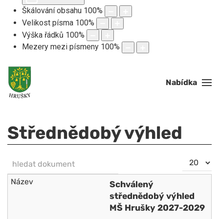
Škálování obsahu
100
%
Velikost písma
100
%
Výška řádků
100
%
Mezery mezi písmeny
100
%
Nabídka
Střednědobý výhled
hledat dokument
Počet
NEZVEŘEJNĚNO
zobrazení
Schválený
střednědobý výhled
MŠ Hrušky 2027-2029