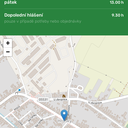
pátek
13.00 h
Dopolední hlášení
9.30 h
pouze v případě potřeby nebo objednávky
+
−