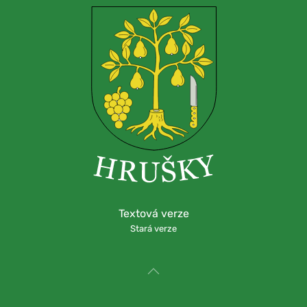
Textová verze
Stará verze