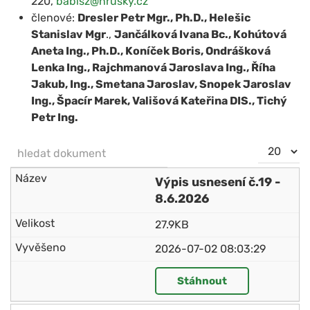
220,
babisz@hrusky.cz
členové:
Dresler Petr Mgr., Ph.D.
,
Helešic
Stanislav Mgr
.,
Jančálková Ivana Bc., Kohútová
Aneta Ing., Ph.D.,
Koníček Boris,
Ondrášková
Lenka Ing.
, Rajchmanová Jaroslava Ing.,
Říha
Jakub, Ing
.,
Smetana Jaroslav, Snopek Jaroslav
Ing.,
Špacír Marek, Vališová Kateřina DIS.,
Tichý
Petr Ing.
hledat dokument
Počet
NEZVEŘEJNĚNO
zobrazení
Výpis usnesení č.19 -
8.6.2026
27.9KB
2026-07-02 08:03:29
Stáhnout