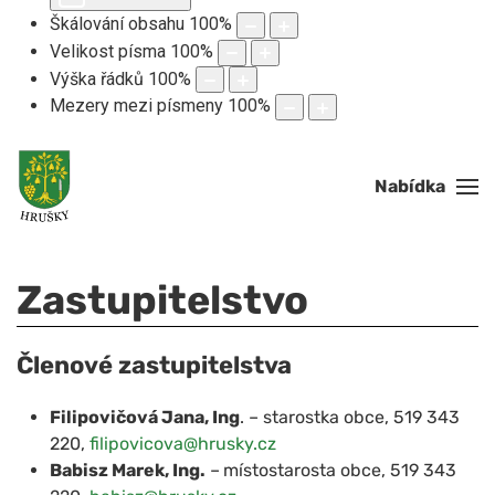
Škálování obsahu
100
%
Velikost písma
100
%
Výška řádků
100
%
Mezery mezi písmeny
100
%
Nabídka
Zastupitelstvo
Členové zastupitelstva
Filipovičová Jana, Ing
. – starostka obce, 519 343
220,
filipovicova@hrusky.cz
Babisz Marek, Ing.
–
místostarosta obce, 519 343